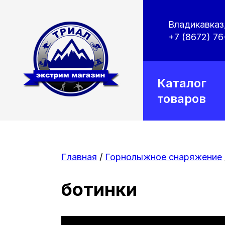
Владикавказ,
+7 (8672) 76
Каталог
товаров
Главная
/
Горнолыжное снаряжение
ботинки