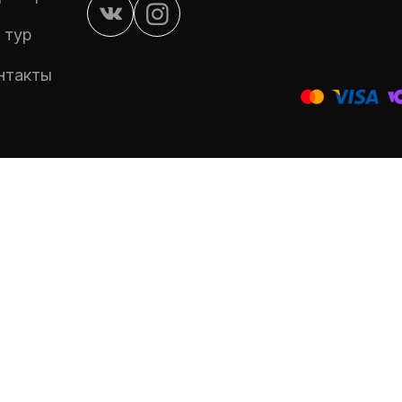
 тур
нтакты