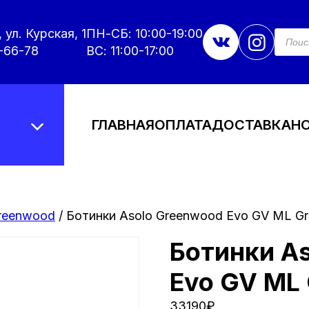
 ул. Курская, 1
ПН-СБ: 10:00-19:00
Поис
това
-66-78
ВС: 11:00-17:00
ГЛАВНАЯ
ОПЛАТА
ДОСТАВКА
Н
reenwood
/ Ботинки Asolo Greenwood Evo GV ML Gr
Ботинки A
Evo GV ML 
33190
₽