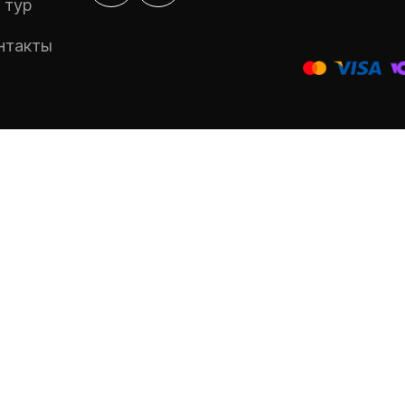
 тур
нтакты