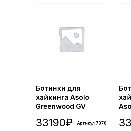
Ботинки для
Бо
хайкинга Asolo
хай
Greenwood GV
Aso
Grapeade (7378)
(Ma
33190
₽
33
(94
Артикул 7378