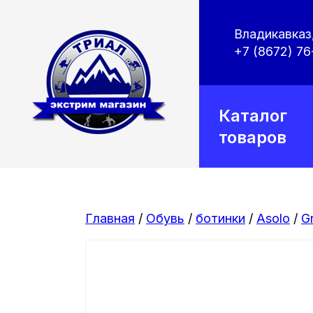
Владикавказ,
+7 (8672) 76
Каталог
товаров
Главная
/
Обувь
/
ботинки
/
Asolo
/
G