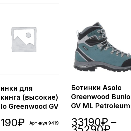
Ботинки Asolo
тинки для
Greenwood Bunio
кинга (высокие)
GV ML Petroleum
lo Greenwood GV
(0844)
jor Brown)
33190
₽
–
190
₽
19)
Артикул 9419
35290
₽