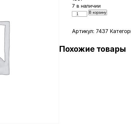
7 в наличии
Количество
В корзину
товара
Дуга
Артикул:
7437
Категор
алюм.8,5мм
Tramp
Похожие товары
TRA-
012
(7437)