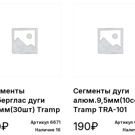
гменты
Сегменты дуги
ерглас дуги
алюм.9,5мм(10с
5мм(30шт) Tramp
Tramp TRA-101
-011 (6671)
(6668)
0
₽
Артикул 6671
190
₽
Артикул
Наличие 16
Нали