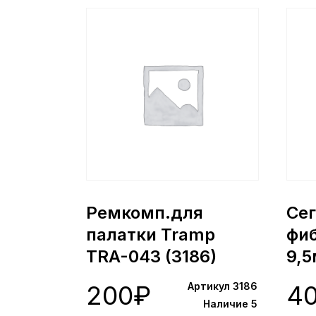
Ремкомп.для
Се
палатки Tramp
фиб
TRA-043 (3186)
9,
TRA
200
₽
Артикул 3186
4
Наличие 5