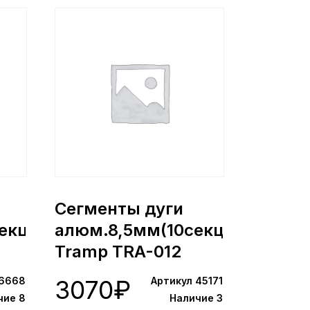
Сегменты дуги
екц)
алюм.8,5мм(10секц)
Tramp TRA-012
(45171)
 6668
3070
₽
Артикул 45171
чие 8
Наличие 3