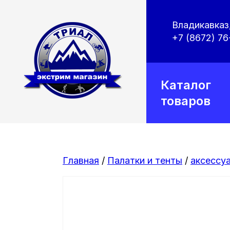
Владикавказ,
+7 (8672) 76
Каталог
товаров
Главная
/
Палатки и тенты
/
аксессу