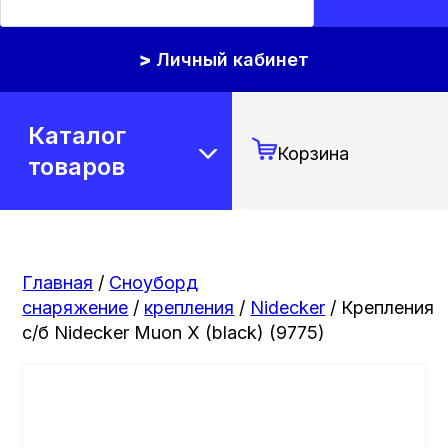
Личный кабинет
Каталог
Корзина
товаров
Главная
/
Сноуборд
снаряжение
/
крепления
/
Nidecker
/ Крепления
с/б Nidecker Muon X (black) (9775)