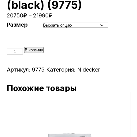
(black) (9775)
20750
₽
–
21990
₽
Размер
Количество
В корзину
товара
Крепления
Артикул:
9775
Категория:
Nidecker
с/
б
Похожие товары
Nidecker
Muon
X
(black)
(9775)