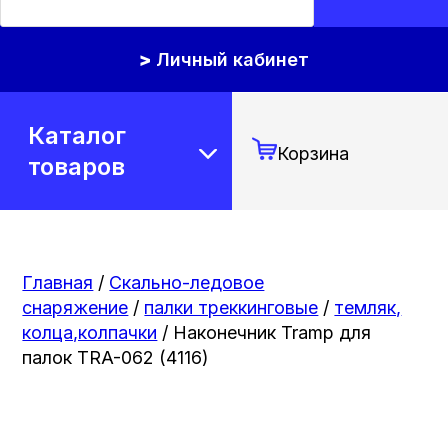
Личный кабинет
Каталог
Корзина
товаров
Главная
/
Скально-ледовое
снаряжение
/
палки треккинговые
/
темляк,
колца,колпачки
/ Наконечник Tramp для
палок TRA-062 (4116)