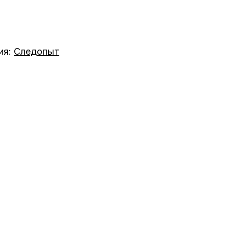
ия:
Следопыт