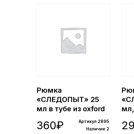
Рюмка
Рю
«СЛЕДОПЫТ» 25
«С
мл в тубе из oxford
мл,
camo pixel (4 шт)
(4 
360
₽
Артикул 2895
2
(2895)
Наличие 2