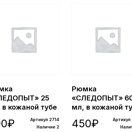
мка
Рюмка
ЛЕДОПЫТ» 25
«СЛЕДОПЫТ» 6
 в кожаной тубе
мл, в кожаной т
шт) (2714)
(4 шт.) (9877)
90
₽
Артикул 2714
450
₽
Артикул
Наличие 2
Нали