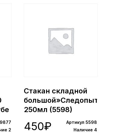
Стакан складной
0
большой»Следопыт»
убе
250мл (5598)
 9877
450
₽
Артикул 5598
чие 2
Наличие 4