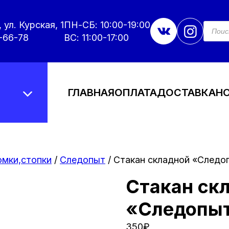
 ул. Курская, 1
ПН-СБ: 10:00-19:00
Поис
това
-66-78
ВС: 11:00-17:00
ГЛАВНАЯ
ОПЛАТА
ДОСТАВКА
Н
мки,стопки
/
Следопыт
/ Стакан складной «Следоп
Стакан ск
«Следопыт
350
₽