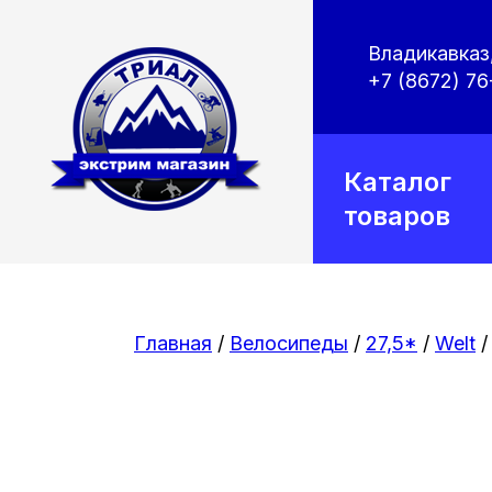
Владикавказ,
+7 (8672) 76
Каталог
товаров
Главная
/
Велосипеды
/
27,5*
/
Welt