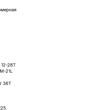
омерная
, 12-28T
DM-21L
W 36T
125