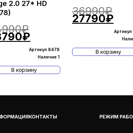
ge 2.0 27* HD
Пер
36990
₽
78)
цен
Тек
27790
₽
сос
цен
Первоначальная
4990
₽
369
277
Артикул
цена
Текущая
3790
₽
Нали
составляла
цена:
44990₽.
33790₽.
Артикул 8478
В корзину
Наличие 1
В корзину
ФОРМАЦИЯ
КОНТАКТЫ
РЕЖИМ РАБ