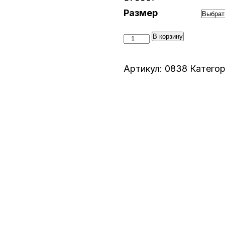
Размер
Количество
В корзину
товара
Велосипед
Артикул:
0838
Катего
Welt
Ridge
1.1
27*
D
(0838)