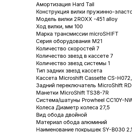
Амортизация Hard Tail
Конструкция вилки пружинно-эласт
Модель вилки 2ROXX -451 alloy
Ход вилки, мм 100
Марка трансмиссии microSHIFT
Серия оборудования M21
Количество скоростей 7
Количество звезд в кассете 7
Количество звезд системы 1
Тип задних звезд кассета
Кассета Microshift Cassette CS-H072
Задний переключатель MicroShift R
Манетки MicroShift TS38-7R
Система/шатуны Prowheel CC10Y-N
Колеса Диаметр колеса 27,5
Вид обода двойной
Материал обода алюминий
Наименование покрышек SY-B030 2,