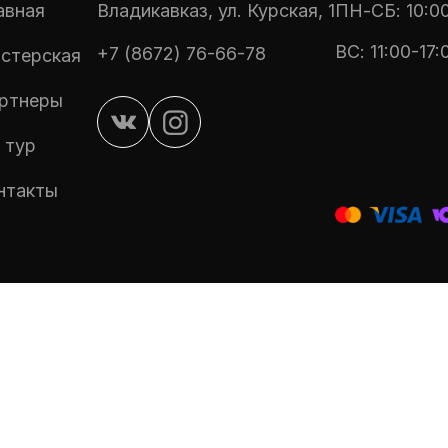
авная
Владикавказ, ул. Курская, 1
ПН-СБ: 10:00
ВС: 11:00-17:
+7 (8672) 76-66-78
стерская
ртнеры
 тур
нтакты