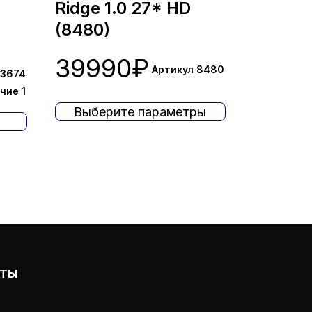
Ridge 1.0 27* HD
воначальная
(8480)
а
ущая
тавляла
а:
39990
₽
90₽.
90₽.
Артикул 8480
 3674
чие 1
Выберите параметры
ОТЫ