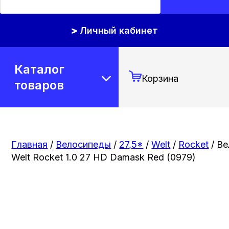
Личный кабинет
Каталог
Корзина
товаров
Главная
/
Велосипеды
/
27,5*
/
Welt
/
Rocket
/ В
Welt Rocket 1.0 27 HD Damask Red (0979)